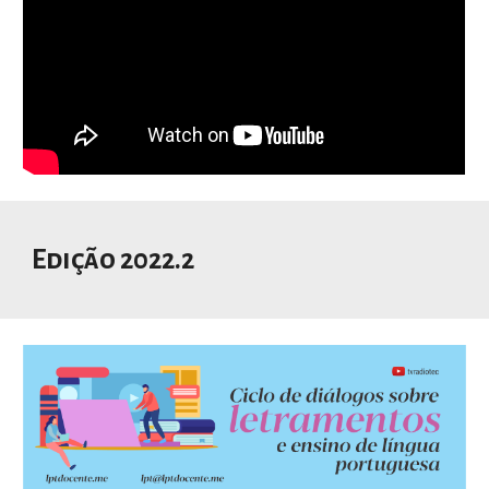
Edição 202
2
.
2