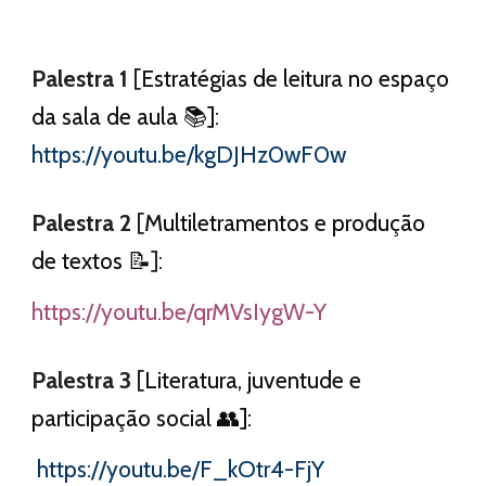
Palestra 1
[
Estratégias de leitura no espaço
da sala de aula 📚]
:
https://youtu.be/kgDJHz0wF0w
Palestra
2
[
Multiletramentos e produção
de textos 📝
]
:
https://youtu.be/qrMVsIygW-Y
Palestra
3
[
Literatura, juventude e
participação social 👥]:
https://youtu.be/F_kOtr4-FjY