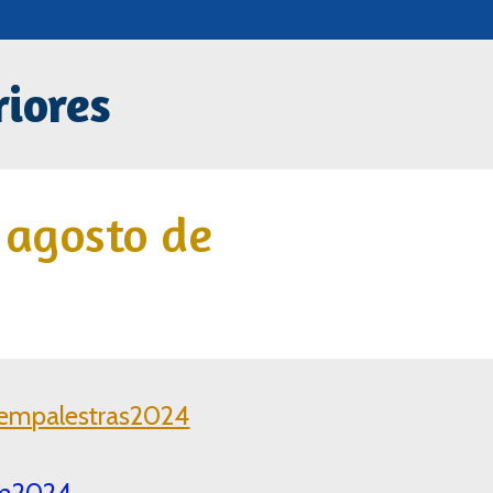
riores
 agosto de
sltempalestras2024
tem2024