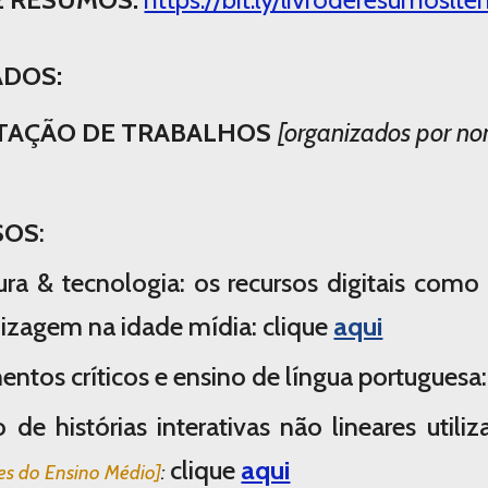
ADOS:
NTAÇÃO DE TRABALHOS
[organizados por no
SOS
:
tura & tecnologia: os recursos digitais como
izagem na idade mídia:
clique
aqui
entos críticos e ensino de língua portuguesa:
o de histórias interativas não lineares uti
clique
aqui
es do Ensino Médio]
: