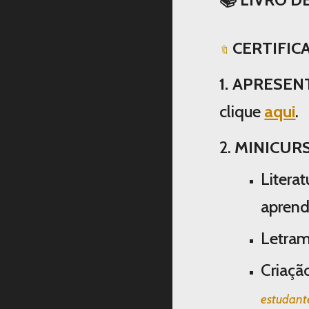
CERTIFIC
🔖
1. APRESE
clique
aqui
.
2.
MINICUR
Litera
aprend
Letram
Criaçã
estudant