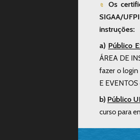
Os certi
🔖
SIGAA/UFPI.
instruções:
a)
Público E
ÁREA DE IN
fazer o logi
E EVENTOS e 
b)
Público U
curso para em