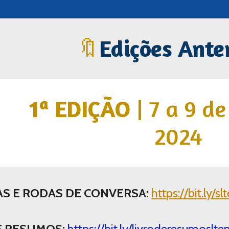
🔖
Edições Ante
1ª EDIÇÃO
| 7 a 9 de
2024
AS E RODAS DE CONVERSA:
https://bit.ly/
DE RESUMOS
:
https://bit.ly/livroderesumosl