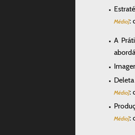
Estrat
:
Médio]
A Prát
abordá
Imagen
Deleta
:
Médio]
Produç
:
Médio]